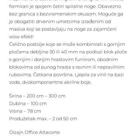
formiran je spojem četiri spiralne noge. Obavezno
bez granica s bezvremenskim okusom. Moguće ga
je obogatiti drvenim umetcima izrađenim od
masiva koji se postavljaju na noge za zajamčeni
wow efekt!
Čelično postolje koje se može kombinirati s gornjim
pločama debljine 30 ili 40 mm na podlozi blok ploče
s gornjim i donjim hrastovim furnirom, obodnim
blokovima od punog hrasta s ravnim ili nepravilnim
rubovima. Četkana površina. Ljepila za vinil na bazi
vode, dvokomponentne akrilne boje.
Širina – 200 cm – 300 cm
Dubina – 100 cm
Visina – 78 cm
Produžetak max. – 2 od 50 cm
Dizajn Office Altacorte