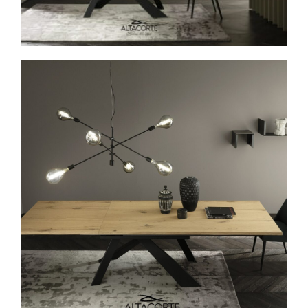
Spavaće sobe
Ormari
Kupatila
DODATCI
VANJSKI
UREDSKI
HOTELSKI