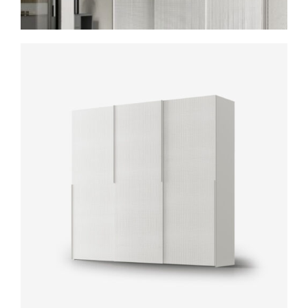
Spavaće sobe
Ormari
Kupatila
DODATCI
VANJSKI
UREDSKI
HOTELSKI