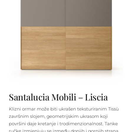
Santalucia Mobili – Liscia
Klizni ormar može biti ukrašen teksturiranim Tissù
završnim slojem, geometrijskim ukrasom koji
površini daje kretanje i trodimenzionalnost. Tanke
ručke izmjenjuju se između donjih i gornjih strana