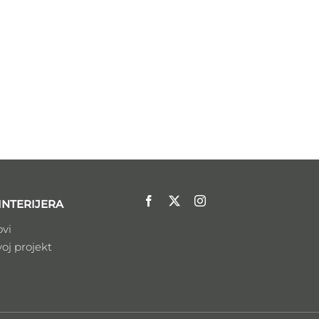
INTERIJERA
ovi
voj projekt