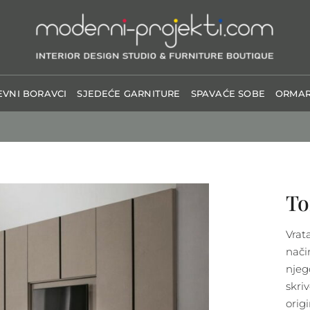
VNI BORAVCI
SJEDEĆE GARNITURE
SPAVAĆE SOBE
ORMAR
To
Vrat
nači
njeg
skriv
orig