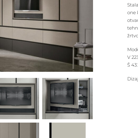
Stal
one k
otva
tehn
žrtv
Mod
V 223
Š 43.
Diza