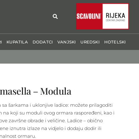
I
KUPATILA
DODATCI
VANJSKI
UREDSKI
HOTELSKI
masella – Modula
a sa šarkama i uklonjive ladice: možete prilagoditi
n na koji su moduli ovog ormara raspoređeni, kao i
ove završne obrade i veličine. Ladice – obično
ene iznutra izlaze na vidjelo i dodaju dodir ili
inalnost ormaru.