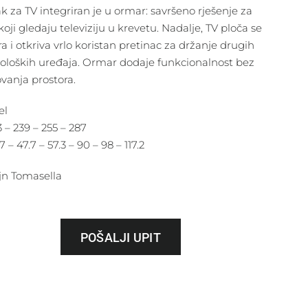
ak za TV integriran je u ormar: savršeno rješenje za
oji gledaju televiziju u krevetu. Nadalje, TV ploča se
ra i otkriva vrlo koristan pretinac za držanje drugih
oloških uređaja. Ormar dodaje funkcionalnost bez
ovanja prostora.
el
 – 239 – 255 – 287
7 – 47.7 – 57.3 – 90 – 98 – 117.2
jn Tomasella
POŠALJI UPIT