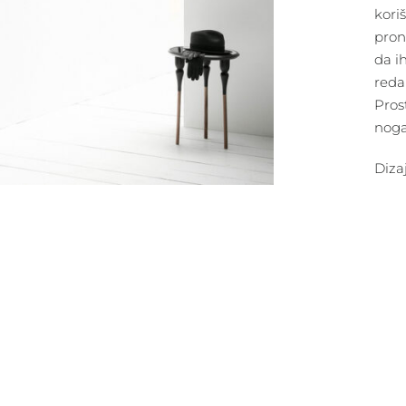
koriš
pron
da i
reda 
Prost
nog
Diza