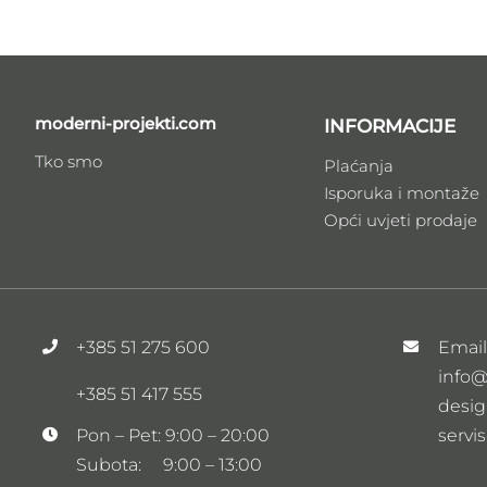
moderni-projekti.com
INFORMACIJE
Tko smo
Plaćanja
Isporuka i montaže
Opći uvjeti prodaje
+385 51 275 600
Emai
info@
+385 51 417 555
desig
servi
Pon – Pet: 9:00 – 20:00
Subota: 9:00 – 13:00