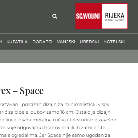
I
KUPATILA
DODATCI
VANJSKI
UREDSKI
HOTELSKI
rex – Space
ostavan i precizan dizajn za minimalistički visoki
rić za cipele, dubok samo 16 cm. Ostalo je dizajn.
ge linije, divna metalna ručka i teksturirane završne
de koje odgovaraju frontovima ili ih zamijenite
ima s ogledalima. Jer Space nije samo ugodan za