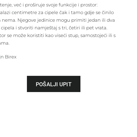
tenje, već i proširuje svoje funkcije i prostor:
alazi centimetre za cipele čak i tamo gdje se činilo
h nema. Njegove jedinice mogu primiti jedan ili dva
cipela i stvoriti namještaj s tri, četiri ili pet vrata.
or se može koristiti kao viseći stup, samostojeći ili s
ama.
jn Birex
POŠALJI UPIT