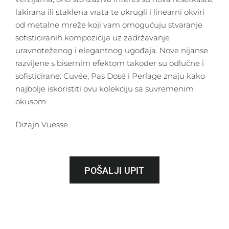
lakirana ili staklena vrata te okrugli i linearni okviri
od metalne mreže koji vam omogućuju stvaranje
sofisticiranih kompozicija uz zadržavanje
uravnoteženog i elegantnog ugođaja. Nove nijanse
razvijene s bisernim efektom također su odlučne i
sofisticirane: Cuvée, Pas Dosé i Perlage znaju kako
najbolje iskoristiti ovu kolekciju sa suvremenim
okusom.
Dizajn Vuesse
POŠALJI UPIT