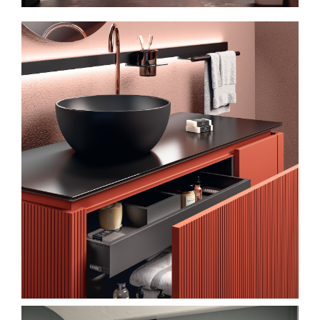
Spavaće sobe
Ormari
Kupatila
DODATCI
VANJSKI
UREDSKI
HOTELSKI