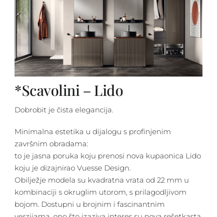
*Scavolini – Lido
Dobrobit je čista elegancija.
Minimalna estetika u dijalogu s profinjenim
završnim obradama:
to je jasna poruka koju prenosi nova kupaonica Lido
koju je dizajnirao Vuesse Design.
Obilježje modela su kvadratna vrata od 22 mm u
kombinaciji s okruglim utorom, s prilagodljivom
bojom. Dostupni u brojnim i fascinantnim
verzijama, ono što izaziva interes su nova rešetkasta,