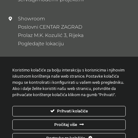
Showroom
Poslovni CENTAR ZAGRAD
Prolaz M.K. Kozulić 3, Rijeka
Pogledajte lokaciju
Newsletter
Koristimo kolačiće za bolju interakciju s korisnicima i njihovim
Prijavi se na naš newsletter
iskustvom korištenja naše web stranice. Postavke kolačića
mogu se kontrolirati i konfigurirati u vašem web pregledniku.
Ako i dalje želite koristiti našu web stranicu, potvrdite da
prihvaćate korištenje kolačića klikom na gumb "Prihvati".
Zaštita osobnih podataka
Prihvati kolačiće
Izjava o korištenju Kolačića
Pročitaj više
Copyright © Moderni projekti | Design:
Studio Web