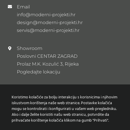
Email
info@moderni-projekti.hr
design@moderni-projekti.hr
servis@moderni-projekti.hr
Showroom
Poslovni CENTAR ZAGRAD
Prolaz M.K. Kozulić 3, Rijeka
Pogledajte lokaciju
Newsletter
Koristimo kolačiće za bolju interakciju s korisnicima i njihovim
Prijavi se na naš newsletter
iskustvom korištenja naše web stranice. Postavke kolačića
mogu se kontrolirati i konfigurirati u vašem web pregledniku.
Ako i dalje želite koristiti našu web stranicu, potvrdite da
prihvaćate korištenje kolačića klikom na gumb "Prihvati".
Zaštita osobnih podataka