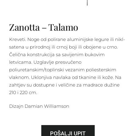
Zanotta – Talamo
Kreveti. Noge od polirane aluminijske legure ili nikl-
satena u prirodnoj ili crnoj boji ili obojene u crno.
Čelična konstrukcija sa savijenim bukovim
letvicama. Uzglavlje presvučeno
poliuretanskim/toplinski vezanim poliesterskim
vlaknom. Uklonjiva navlaka od tkanine ili kože. Na
zahtjev su dostupne i veličine za madrace dužine
210 i 220 cm.
Dizajn Damian Williamson
POŠALJI UPIT