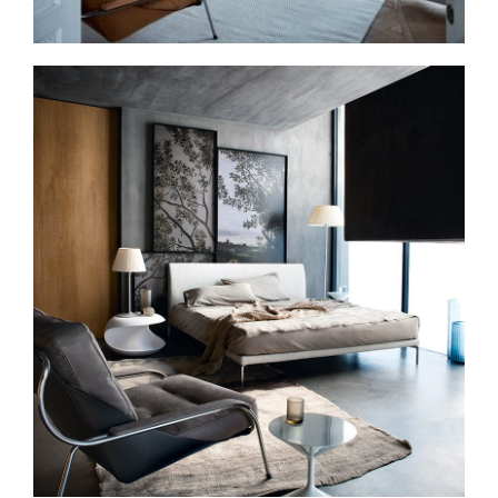
Spavaće sobe
Ormari
Kupatila
DODATCI
VANJSKI
UREDSKI
HOTELSKI