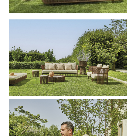
Spavaće sobe
Ormari
Kupatila
DODATCI
VANJSKI
UREDSKI
HOTELSKI