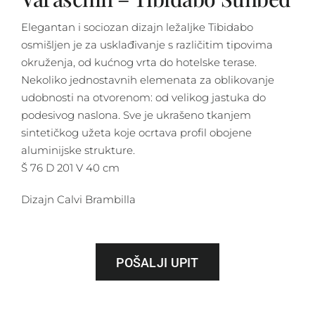
Elegantan i sociozan dizajn ležaljke Tibidabo
osmišljen je za usklađivanje s različitim tipovima
okruženja, od kućnog vrta do hotelske terase.
Nekoliko jednostavnih elemenata za oblikovanje
udobnosti na otvorenom: od velikog jastuka do
podesivog naslona. Sve je ukrašeno tkanjem
sintetičkog užeta koje ocrtava profil obojene
aluminijske strukture.
Š 76 D 201 V 40 cm
Dizajn Calvi Brambilla
POŠALJI UPIT