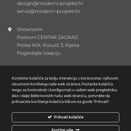
design@moderni-projekti.hr
servis@moderni-projekti.hr
Showroom
Poslovni CENTAR ZAGRAD
Prolaz M.K. Kozulić 3, Rijeka
Pogledajte lokaciju
Newsletter
Koristimo kolačiće za bolju interakciju s korisnicima i njihovim
Prijavi se na naš newsletter
iskustvom korištenja naše web stranice. Postavke kolačića
mogu se kontrolirati i konfigurirati u vašem web pregledniku.
Ako i dalje želite koristiti našu web stranicu, potvrdite da
prihvaćate korištenje kolačića klikom na gumb "Prihvati".
Zaštita osobnih podataka
Prihvati kolačiće
Izjava o korištenju Kolačića
Pročitaj više