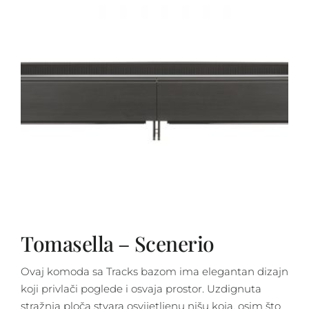
Tomasella – Scenerio
Ovaj komoda sa Tracks bazom ima elegantan dizajn
koji privlači poglede i osvaja prostor. Uzdignuta
stražnja ploča stvara osvijetljenu nišu koja, osim što