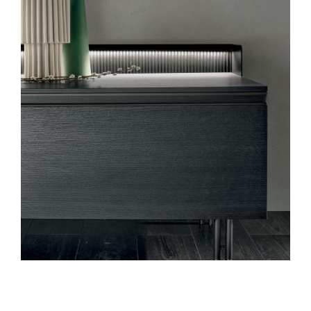
Spavaće sobe
Ormari
Kupatila
DODATCI
VANJSKI
UREDSKI
HOTELSKI