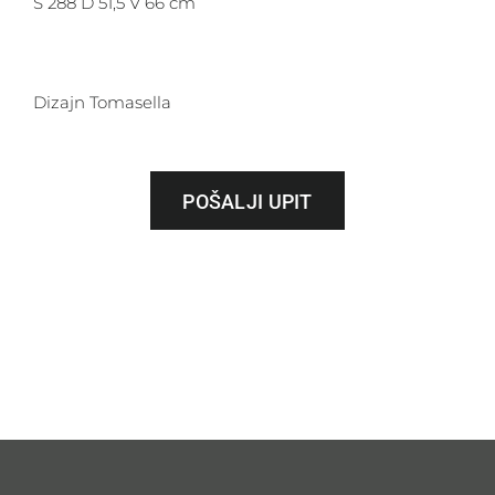
Š 288 D 51,5 V 66 cm
Dizajn Tomasella
POŠALJI UPIT