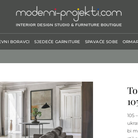
VNI BORAVCI
SJEDEĆE GARNITURE
SPAVAĆE SOBE
ORMAR
To
10
105 
ukra
bi mo