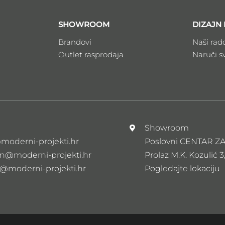
SHOWROOM
DIZAJN 
Brandovi
Naši rad
Outlet rasprodaja
Naruči s
l
Showroom
moderni-projekti.hr
Poslovni CENTAR 
n@moderni-projekti.hr
Prolaz M.K. Kozulić 3
s@moderni-projekti.hr
Pogledajte lokaciju