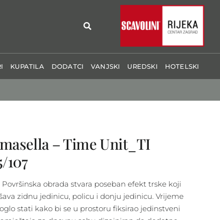
I
KUPATILA
DODATCI
VANJSKI
UREDSKI
HOTELSKI
masella – Time Unit_TI
5/107
– Površinska obrada stvara poseban efekt trske koji
šava zidnu jedinicu, policu i donju jedinicu. Vrijeme
glo stati kako bi se u prostoru fiksirao jedinstveni