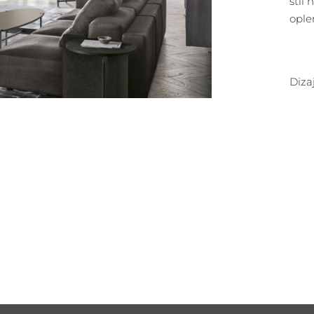
stil
ople
Diza