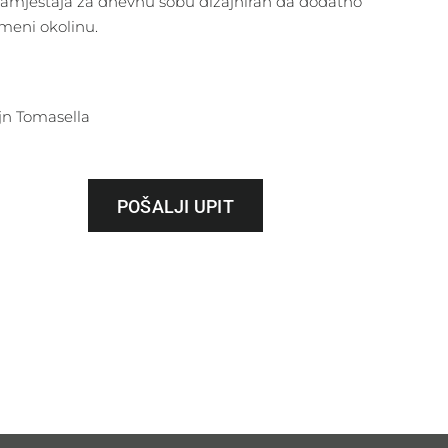
 namještaja za dnevnu sobu dizajniran da dodatno
meni okolinu.
jn Tomasella
POŠALJI UPIT