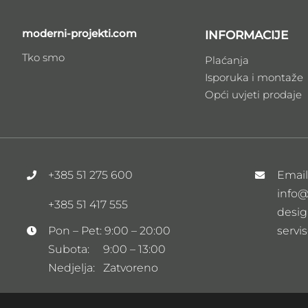
moderni-projekti.com
INFORMACIJE
Tko smo
Plaćanja
Isporuka i montaže
Opći uvjeti prodaje
+385 51 275 600
Emai
info@
+385 51 417 555
desig
servi
Pon – Pet: 9:00 – 20:00
Subota: 9:00 – 13:00
Nedjelja: Zatvoreno