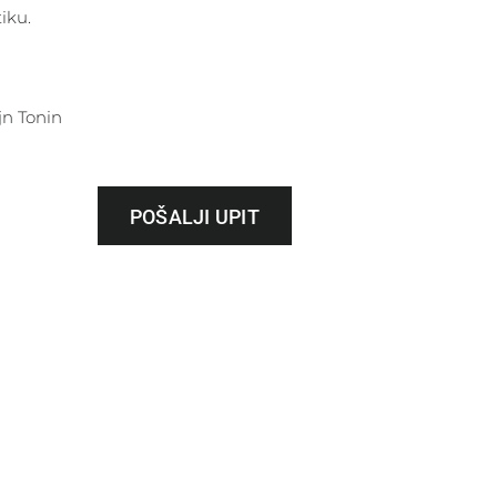
iku.
jn Tonin
POŠALJI UPIT