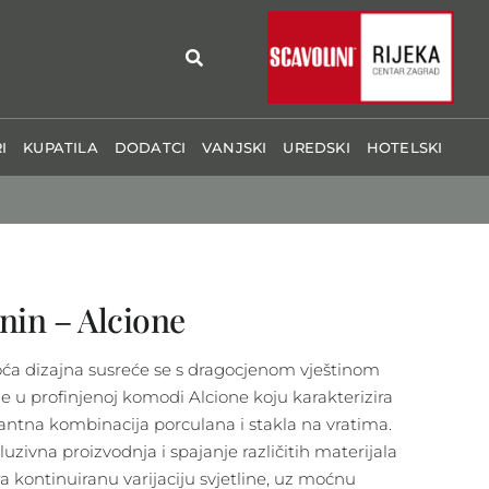
I
KUPATILA
DODATCI
VANJSKI
UREDSKI
HOTELSKI
nin – Alcione
oća dizajna susreće se s dragocjenom vještinom
de u profinjenoj komodi Alcione koju karakterizira
antna kombinacija porculana i stakla na vratima.
luzivna proizvodnja i spajanje različitih materijala
ra kontinuiranu varijaciju svjetline, uz moćnu