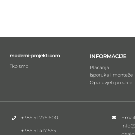
moderni-projekti.com
INFORMACIJE
Tko smo
Plaćanja
Isporuka i montaže
Opći uvjeti prodaje
+385 51 275 600
Emai
info@
+385 51 417 555
desig