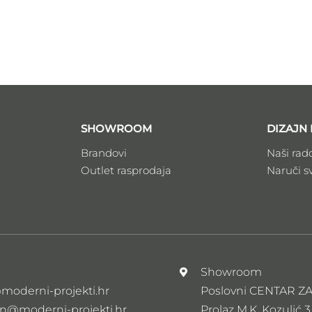
SHOWROOM
DIZAJN 
Brandovi
Naši rad
Outlet rasprodaja
Naruči s
l
Showroom
moderni-projekti.hr
Poslovni CENTAR 
n@moderni-projekti.hr
Prolaz M.K. Kozulić 3