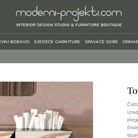
VNI BORAVCI
SJEDEĆE GARNITURE
SPAVAĆE SOBE
ORMAR
To
Čist
izra
eleg
Eksk
stva