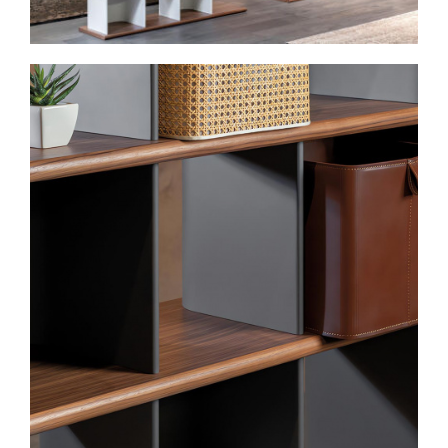
Spavaće sobe
Ormari
Kupatila
DODATCI
VANJSKI
UREDSKI
HOTELSKI