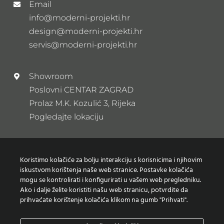
Email
info@moderni-projekti.hr
design@moderni-projekti.hr
servis@moderni-projekti.hr
Showroom
Poslovni CENTAR ZAGRAD
Prolaz M.K. Kozulić 3, Rijeka
Pogledajte lokaciju
Newsletter
Koristimo kolačiće za bolju interakciju s korisnicima i njihovim
Prijavi se na naš newsletter
iskustvom korištenja naše web stranice. Postavke kolačića
mogu se kontrolirati i konfigurirati u vašem web pregledniku.
Ako i dalje želite koristiti našu web stranicu, potvrdite da
prihvaćate korištenje kolačića klikom na gumb "Prihvati".
Zaštita osobnih podataka