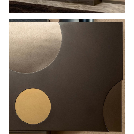
Spavaće sobe
Ormari
Kupatila
DODATCI
VANJSKI
UREDSKI
HOTELSKI