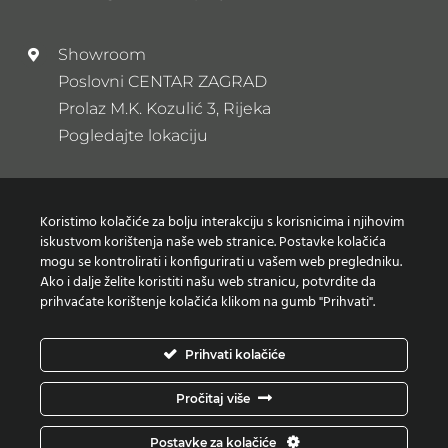
Showroom
Poslovni CENTAR ZAGRAD
Prolaz M.K. Kozulić 3, Rijeka
Pogledajte lokaciju
Newsletter
Koristimo kolačiće za bolju interakciju s korisnicima i njihovim
Prijavi se na naš newsletter
iskustvom korištenja naše web stranice. Postavke kolačića
mogu se kontrolirati i konfigurirati u vašem web pregledniku.
Ako i dalje želite koristiti našu web stranicu, potvrdite da
prihvaćate korištenje kolačića klikom na gumb "Prihvati".
Zaštita osobnih podataka
Prihvati kolačiće
Izjava o korištenju Kolačića
Pročitaj više
Copyright © Moderni projekti | Design:
Studio Web
Postavke za kolačiće