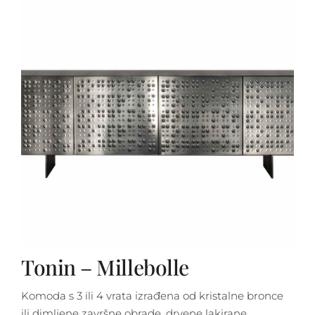
Tonin – Millebolle
Komoda s 3 ili 4 vrata izrađena od kristalne bronce
ili dimljene završne obrade, drvene lakirane