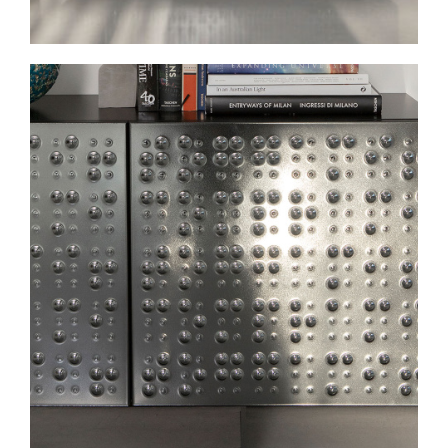
Spavaće sobe
Ormari
Kupatila
DODATCI
VANJSKI
UREDSKI
HOTELSKI