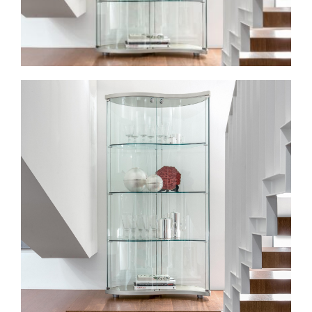
Spavaće sobe
Ormari
Kupatila
DODATCI
VANJSKI
UREDSKI
HOTELSKI