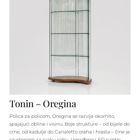
Tonin – Oregina
Polica za policom, Oregina se razvija okomito,
spajajući obline i visinu. Boje strukture – od bijele do
crne, od kadulje do Canaletto oraha i hrasta – čine je
savršenom za svaku sobu. Ugrađeno LED svjetlo,