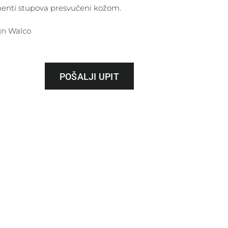
enti stupova presvučeni kožom.
jn Walco
POŠALJI UPIT