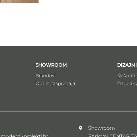
SHOWROOM
DIZAJN 
Brandovi
Naši rad
Outlet rasprodaja
Naruči s
l
Showroom
moderni-projekti.hr
Poslovni CENTAR 