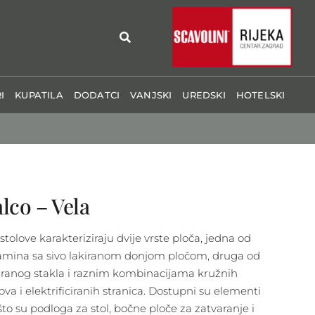
I
KUPATILA
DODATCI
VANJSKI
UREDSKI
HOTELSKI
lco – Vela
stolove karakteriziraju dvije vrste ploča, jedna od
mina sa sivo lakiranom donjom pločom, druga od
iranog stakla i raznim kombinacijama kružnih
ova i elektrificiranih stranica. Dostupni su elementi
što su podloga za stol, bočne ploče za zatvaranje i