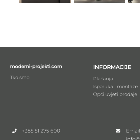
moderni-projekti.com
INFORMACIJE
Tko smo
Plaćanja
Isporuka i montaže
Opći uvjeti prodaje
+385 51 275 600
Emai
info@