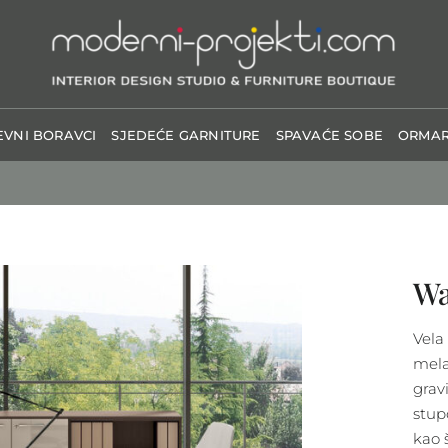
VNI BORAVCI
SJEDEĆE GARNITURE
SPAVAĆE SOBE
ORMAR
Wa
Vela 
mela
grav
stup
kao 