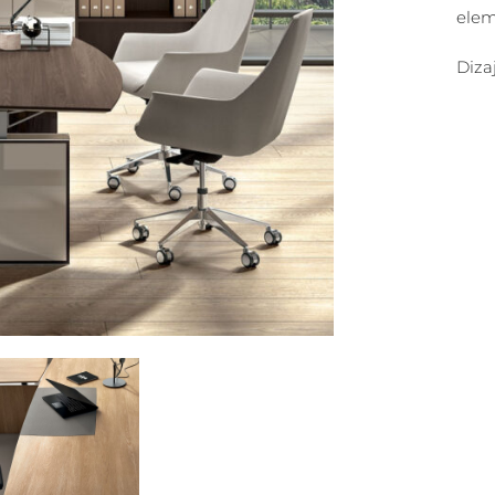
elem
Diza