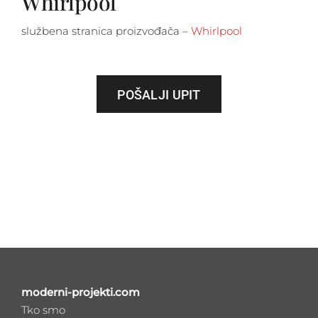
Whirlpool
službena stranica proizvođača –
Whirlpool
POŠALJI UPIT
moderni-projekti.com
Tko smo