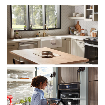
Spavaće sobe
Ormari
Kupatila
DODATCI
VANJSKI
UREDSKI
HOTELSKI