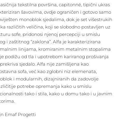
asičnija tekstilna površina, capitonné, tipični ukras
kteriziran šavovima, ovdje ograničen i gotovo samo
viješten monoblok sjedalima, dok je set višestrukih
ka različitih veličina, koji se slobodno postavljen uz
kturu sofe, pridonosi njenoj percepciji u smislu
g i zaštitnog “zaklona”. Alfa je karakterizirana
malnim linijama, kromiranim metalnim stopalima
 je podižu od tla i upotrebom kariranog prošivanja
 prekriva sjedalo. Alfa nije zamišljena kao
ostavna sofa, već kao zglobni niz elemenata,
blok i modularnih, dizajniranih da zadovolje
azličitije potrebe opremanja kako u smislu
cionalnosti tako i stila, kako u domu tako i u javnim
torima.
jn Emaf Progetti