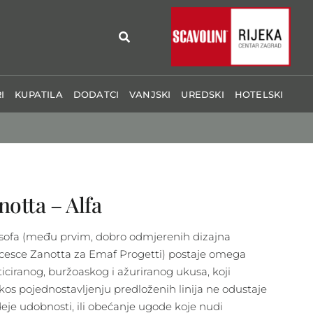
I
KUPATILA
DODATCI
VANJSKI
UREDSKI
HOTELSKI
notta – Alfa
 sofa (među prvim, dobro odmjerenih dizajna
cesce Zanotta za Emaf Progetti) postaje omega
sticiranog, buržoaskog i ažuriranog ukusa, koji
kos pojednostavljenju predloženih linija ne odustaje
deje udobnosti, ili obećanje ugode koje nudi