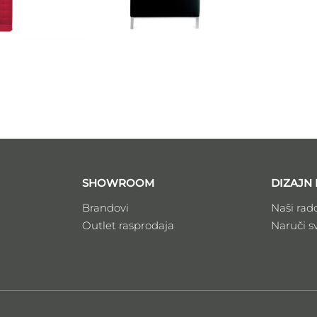
SHOWROOM
DIZAJN 
Brandovi
Naši rad
Outlet rasprodaja
Naruči s