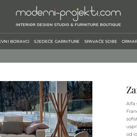
VNI BORAVCI
SJEDEĆE GARNITURE
SPAVAĆE SOBE
ORMAR
Za
Alfa
Fran
sofi
uspr
od i