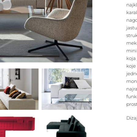
najkl
kara
nago
jastu
stru
meko
mini
koja
koje
jedn
mono
najr
funk
pros
Diza