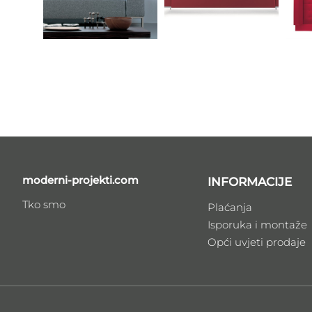
moderni-projekti.com
INFORMACIJE
Tko smo
Plaćanja
Isporuka i montaže
Opći uvjeti prodaje