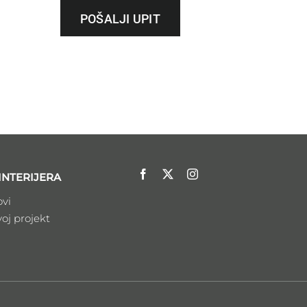
POŠALJI UPIT
INTERIJERA
ovi
voj projekt