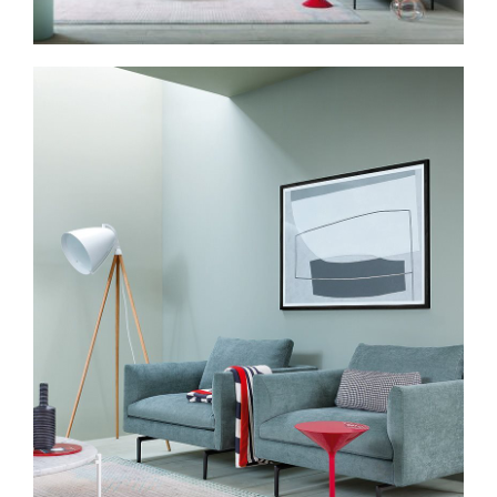
Spavaće sobe
Ormari
Kupatila
DODATCI
VANJSKI
UREDSKI
HOTELSKI